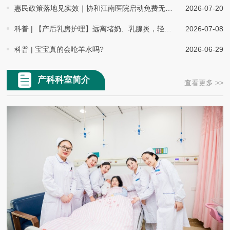
月，“之前在网上看了很多视频，越看越懵，今天听张主任一讲，终
惠民政策落地见实效｜协和江南医院启动免费无创产前基因检测服务
2026-07-20
于知道什么是正确的含接姿势了。” 理论课后，资深助产士关森斌
科普 | 【产后乳房护理】远离堵奶、乳腺炎，轻松母乳喂养
2026-07-08
拿出
科普 | 宝宝真的会呛羊水吗?
2026-06-29
产科科室简介
查看更多 >>