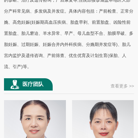
的诊断、治疗及遗传咨询，产后康复等;住院部接诊涵盖本地区大部
的三星级VIP病房，被评为2014年、2015年、2016年“先进科室”。
分产科常见病、多发病及并发症。具体内容包括：产前检查、正常分
科室地点：
住院部C病区9楼
娩、高危妊娠(妊娠期高血压疾病、胎盘早剥、前置胎盘、凶险性前
门诊地址：
门诊综合楼三楼妇产科门诊
置胎盘、胎儿窘迫、羊水异常、早产、母儿血型不合、胎膜早破、多
科室电话：
027—87959123
胎妊娠、过期妊娠、妊娠合并内外科疾病、分娩期并发症等)、胎儿
科主任：
张 俊
宫内监护及遗传咨询、产前筛查、优生优育及计划生育(保胎、人
护士长：
徐 丽
流、引产)等。
医疗团队
查看更多 >>