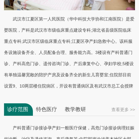
武汉市江夏区第一人民医院（华中科技大学协和江南医院）是爱
婴医院，产科是武汉市市级临床重点建设专科;湖北省县级医院临床
重点专科;武汉市区级临床重点专科;江夏区孕产妇急救中心。该科服
务设施设备齐全、人员配备合理、服务能力高。3楼设有产科普通门
诊、产科高危门诊、遗传咨询门诊、产后康复中心、孕妇学校;5楼设
有单独温馨宽敞的陪护产房及设备齐全的新生儿育婴室;住院部目前
设置9、10两层楼住院病区，开设有普通病区及有武汉市总工会授牌
的三星级VIP病房、武汉市工会授予五星级母婴同室病房。 该科室在
岗工作人员76人(医师23人，护理人员16人)，其中主任医师4名，副
诊疗范围
特色医疗
教学教研
查看更多 >>
主任医生6名，主治医生8名，住院医生5名，其中硕士学位6名。武
产科普通门诊接诊孕产妇一般医疗保健，高危门诊接诊病理妊娠
汉市首批被命名为《爱婴医院》的单位，首家拥有武汉市总工会授牌