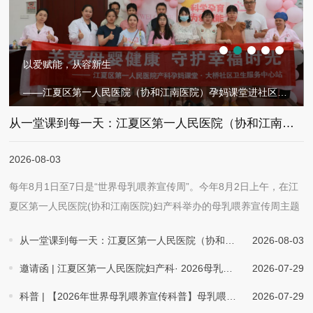
以爱赋能，从容新生
——江夏区第一人民医院（协和江南医院）孕妈课堂进社区，科学定制分娩计划
从一堂课到每一天：江夏区第一人民医院（协和江南医院）全方位守护母乳喂养
2026-08-03
每年8月1日至7日是“世界母乳喂养宣传周”。今年8月2日上午，在江
夏区第一人民医院(协和江南医院)妇产科举办的母乳喂养宣传周主题
活动现场，气氛热烈而温馨。准妈妈、新妈妈们抱着孩子、挽着家人
从一堂课到每一天：江夏区第一人民医院（协和江南医院）全方位守护母乳喂养
2026-08-03
陆续到场，人群中还能看到几位外籍友人的身影。 “宝宝含乳的时
候，嘴巴要张得像打哈欠一样大，下唇外翻……”我院产科副主任张
邀请函 | 江夏区第一人民医院妇产科· 2026母乳喂养宣传周，诚邀您和宝宝赴一场爱的约定
2026-07-29
琳站在台前，一边讲解一边用手势比划着。台下，一位准妈妈频频点
科普 | 【2026年世界母乳喂养宣传科普】母乳喂养，构筑可持续的生命起点：巩固成功经验
2026-07-29
头，手里的笔在本子上飞快记着。她告诉记者，自己预产期就在下个